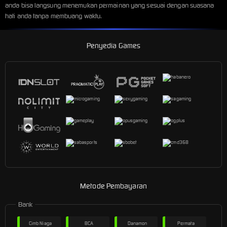
anda bisa langsung menemukan permainan yang sesuai dengan suasana
hati anda tanpa membuang waktu.
Penyedia Games
Metode Pembayaran
Bank
Cimb Niaga
BCA
Danamon
Permata