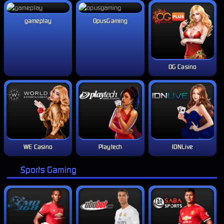
gameplay
OpusGaming
OG Casino
WE Casino
Playtech
IDNLive
Sports Gaming