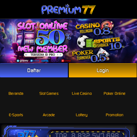
Link Alternatif
Daftar
Login
Beranda
Slot Games
Live Casino
Poker Online
E-Sports
Arcade
Lottery
Promotion