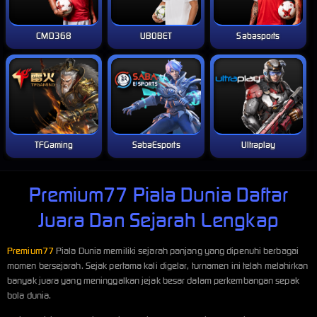
CMD368
UBOBET
Sabasports
TFGaming
SabaEsports
Ultraplay
Premium77 Piala Dunia Daftar
Juara Dan Sejarah Lengkap
Premium77
Piala Dunia memiliki sejarah panjang yang dipenuhi berbagai
momen bersejarah. Sejak pertama kali digelar, turnamen ini telah melahirkan
banyak juara yang meninggalkan jejak besar dalam perkembangan sepak
bola dunia.