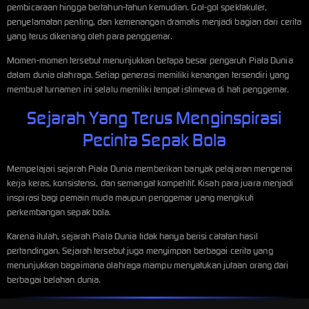
pembicaraan hingga bertahun-tahun kemudian. Gol-gol spektakuler,
penyelamatan penting, dan kemenangan dramatis menjadi bagian dari cerita
yang terus dikenang oleh para penggemar.
Momen-momen tersebut menunjukkan betapa besar pengaruh Piala Dunia
dalam dunia olahraga. Setiap generasi memiliki kenangan tersendiri yang
membuat turnamen ini selalu memiliki tempat istimewa di hati penggemar.
Sejarah Yang Terus Menginspirasi
Pecinta Sepak Bola
Mempelajari sejarah Piala Dunia memberikan banyak pelajaran mengenai
kerja keras, konsistensi, dan semangat kompetitif. Kisah para juara menjadi
inspirasi bagi pemain muda maupun penggemar yang mengikuti
perkembangan sepak bola.
Karena itulah, sejarah Piala Dunia tidak hanya berisi catatan hasil
pertandingan. Sejarah tersebut juga menyimpan berbagai cerita yang
menunjukkan bagaimana olahraga mampu menyatukan jutaan orang dari
berbagai belahan dunia.