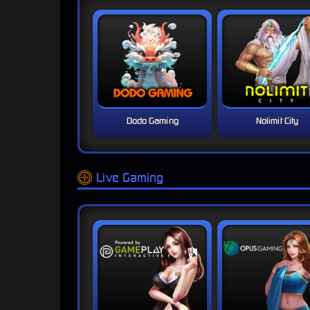
Dodo Gaming
Nolimit City
Live Gaming