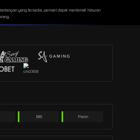
 tantangan yang tersedia, pemain dapat menikmati hiburan
orang.
BRI
Panin