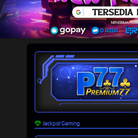
Jackpot Gaming