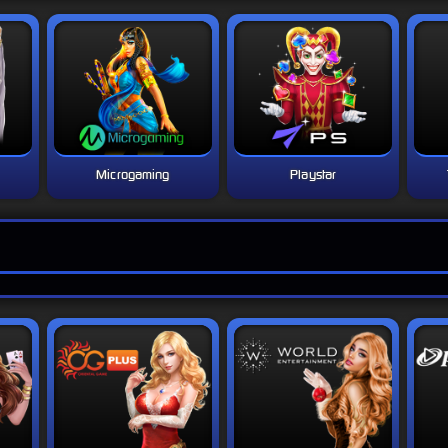
Microgaming
Playstar