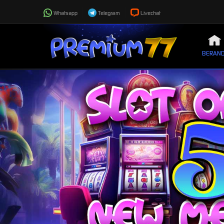
Whatsapp
Telegram
Livechat
BERAN