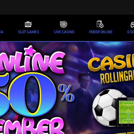
DA
SLOT GAMES
LIVE CASINO
POKER ONLINE
E-S